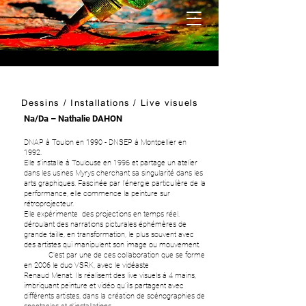
Dessins / Installations / Live visuels
Na/Da – Nathalie DAHON
DNAP à Toulon en 1990 - DNSEP à Montpellier en
1992.
Elle s’installe à Toulouse en 1996 et partage un atelier
dans les usines Myrys cherchant sa singularité dans les
arts graphiques. Fascinée par l’énergie particulière de la
performance, elle commence la peinture sur
rétroprojecteur.
Elle expérimente des projections en temps réel,
déroulant des narrations picturales éphémères de
grande taille, en transformation, le plus souvent avec
des artistes qui manipulent son image ou mouvement.
C’est par une de ces collaboration que se forme
en 2006 le duo VSRK, avec le vidéaste
Renaud Menat. Ils réalisent des live visuels à 4 mains,
imbriquant peinture et vidéo qu’ils partagent avec
différents artistes, dans la création de scénographies de