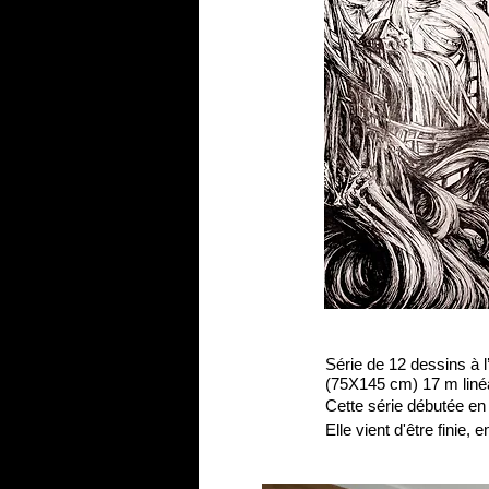
Série de 12 dessins à l
(75X145 cm)
17 m liné
Cette série débutée en 
Elle vient d'être finie