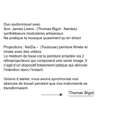
Duo audio/visuel avec
Son: James Lewis - (Thomas Bigot - Nantes):
synthétiseurs modulaires artisanaux.
Ne pratique la musique quasiment qu’en direct
Projections : Na/Da – (Toulouse) peinture filmée et
mixée avec des vidéos.
Le médium de base est la peinture projetée via 2
rétroprojecteurs qui composent une seule image. Il
s’agit d’un dispositif totalement optique qui déroule
l’intention dans l’instant.
Voisins d’atelier, nous avons synchronisé nos
séances de travail pendant que nos instruments se
transformaient.
Thomas Bigot